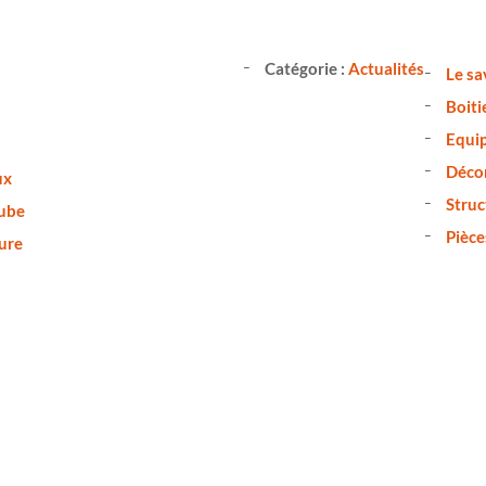
Catégorie :
Actualités
Le s
Boiti
Equip
Décor
ux
Struc
tube
Pièce
ure