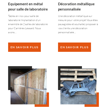
Equipement en métal
Décoration métallique
pour salle de laboratoire
personnalisée
Tables en inox pour salle de
Une décoration métallique sur
laboratoire Implantation d’un
mesure pour votre projet Vous êtes
ensemble de 2 salles de laboratoire
paysagistes et souhaitez proposer à
pour Carrières Lessard. Nous
vos clients une décoration
avons…
personnalisée…
EN SAVOIR PLUS
EN SAVOIR PLUS