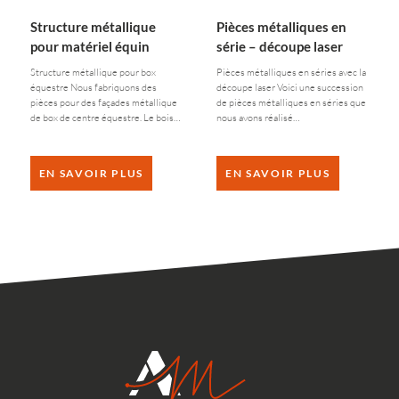
Structure métallique
Pièces métalliques en
pour matériel équin
série – découpe laser
Structure métallique pour box
Pièces métalliques en séries avec la
équestre Nous fabriquons des
découpe laser Voici une succession
pièces pour des façades métallique
de pièces métalliques en séries que
de box de centre équestre. Le bois…
nous avons réalisé…
EN SAVOIR PLUS
EN SAVOIR PLUS