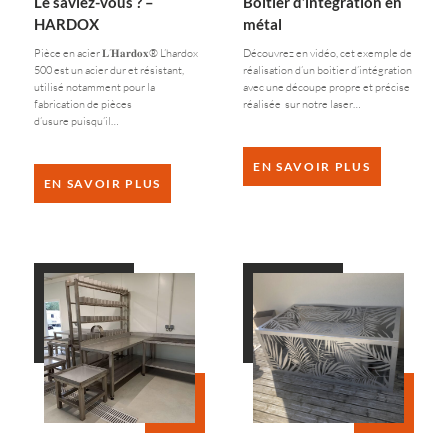
Le saviez-vous ? –
Boitier d’intégration en
HARDOX
métal
Pièce en acier 𝐋’𝐇𝐚𝐫𝐝𝐨𝐱® L’hardox
Découvrez en vidéo, cet exemple de
500 est un acier dur et résistant,
réalisation d’un boitier d’intégration
utilisé notamment pour la
avec une découpe propre et précise
fabrication de pièces
réalisée sur notre laser…
d’usure puisqu’il…
EN SAVOIR PLUS
EN SAVOIR PLUS