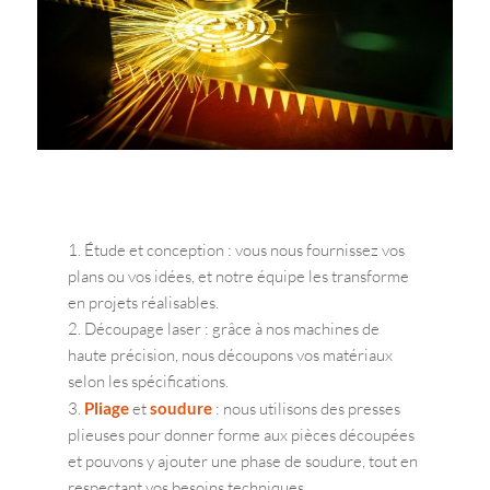
Étude et conception : vous nous fournissez vos
plans ou vos idées, et notre équipe les transforme
en projets réalisables.
Découpage laser : grâce à nos machines de
haute précision, nous découpons vos matériaux
selon les spécifications.
Pliage
et
soudure
: nous utilisons des presses
plieuses pour donner forme aux pièces découpées
et pouvons y ajouter une phase de soudure, tout en
respectant vos besoins techniques.