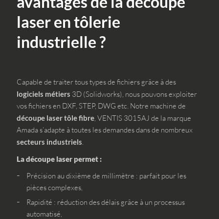
avantages de la découpe
laser en tôlerie
industrielle ?
Capable de traiter tous types de fichiers grâce à des
logiciels métiers
3D (Solidworks), nous pouvons exploiter
vos fichiers en DXF, STEP, DWG etc. Notre machine de
découpe laser tôle fibre
, VENTIS 3015AJ de la marque
Amada s’adapte à toutes les demandes dans de nombreux
secteurs industriels
.
La découpe laser permet :
Précision au dixième de millimètre : parfait pour les
pièces complexes,
Rapidité : réduction des délais grâce à un processus
automatisé,