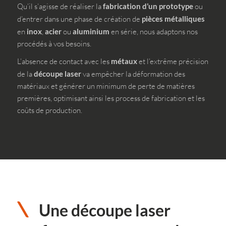
Qu’il s’agisse de réaliser la
fabrication d’un prototype
ou
d’entrer dans une phase de création de
pièces métalliques
en
inox
,
acier
ou
aluminium
en série, nous adaptons nos
procédés à vos besoins.
L’absence de contact avec les
métaux
et l’extrême précision
de la
découpe laser
va empêcher la déformation des
matériaux et générer un minimum de perte de matières
premières, optimisant ainsi les process de fabrication et les
coûts de production.
Une découpe laser