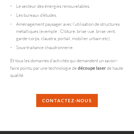
Le secteur des énergies renouvelables,
Les bureaux d’études,
Aménagement paysager avec l’utilisation de structures
métalliques (exemple : Clôture, brise vue, brise vent,
garde-corps, claustra, portail, mobilier urbain etc),
Sous-traitance chaudronnerie.
Et tous les domaines d’activités qui demandent un savoir-
faire pointu par une technologie de
découpe laser
de haute
qualité.
CONTACTEZ-NOUS